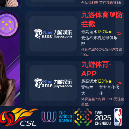
次自然灾害综合风险普查成果内容的要求，以及国家自然灾
，建设…
利用空间地理信息技术，以电子地图为基础，以掌握全省学
育行业信息基…