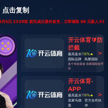
网站地图
（
百度
/
谷歌
）
|
在线留言
|
买球体育电竞官网全站
0731-85836099
0512-66806280
行业应用
新闻中心