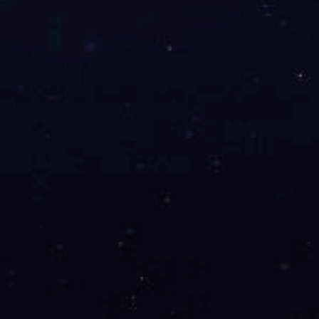
页次 1/2
|
买球体育电竞官网全站
扫一扫咨询微信客服