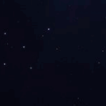
买球体育电竞官网全站
|
手机：0512-66806280(
地址：苏州市高新区科发
买球体育电竞官网专业
旅游交通气象系统
地灾