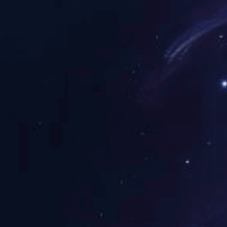
浏览量：382
湖南省矿山地
已广泛开展的
DMGIS海
浏览量：745
本系统基于d
架搭建，完整
DMGIS
浏览量：903
昆山城市火险
析与服务发布
DMGIS化