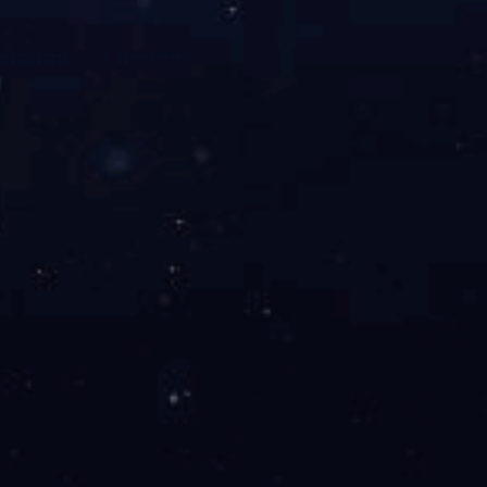
总数 24
1
2
下一页
买球体育电竞官网
|
产品服务
|
经典案例
|
行业应用
|
新闻中心
赵)
路101号致远国际商务大厦南楼503室
从事地理信息系统平台研发及行业应用软件开发, 欢迎来电咨询!
应急气象系统
农业水利气象系统
备案号：
版权所有：买球体育电竞官网
苏ICP备17019655号-1