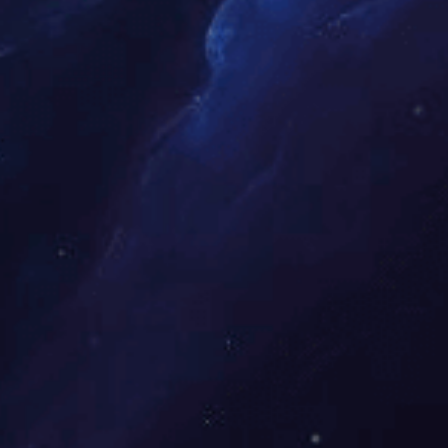
合信息开发平台是在充分利用现有的网络和信息化系统资源基础上，有效
技术为核心，在园区范围内建成一个优质高效的信息共享平台，为工业区规
南省邵阳市电力GIS信息系统
S信息系统以电子地形图为背景，在其上构造出变电站、大用户、开闭所
增强数据库中的信息以文字、地图、图片 (像 )等形式的显示方式 , 系统
南省山洪中小河流域预警系统
小河流域预警系统立足于加强对辖区范围内降水天气实况的监测和估测，
洪地质灾害监测预警产品，做好本地决策服务，可将关键信息快速有效地
东省韶关市内涝灾害预警系统
涝灾害预警系统是以新一代天气雷达及气象、水利等行业实况监测数据为