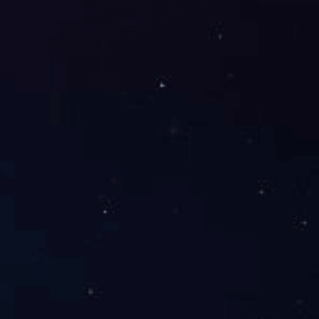
预警，实时了…
发布和决策指挥构成。系统具备风险评价、监测监控、预测
分类管理、分…
靠，并成系统化”，还要树立超前意识，高标准，高起点，力
城市安…
实现卫生管理部门、医疗机构、应急部门对突发公共卫生事
事…