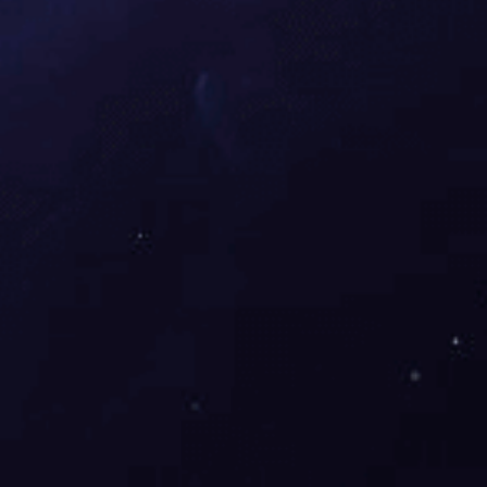
整合已有的管廊、滩涂等信息系统业务资源，以地理信息系
划管理、综合…
等电网设施，并能表示出架空线与杆塔连接关系、开关的通断
展示了基础地…
以上级指导产品为基础，综合分析本区域内各种信息数据，
传达至相关区…
主要测报手段，以大数据分析挖掘，历史数据查询，完成不